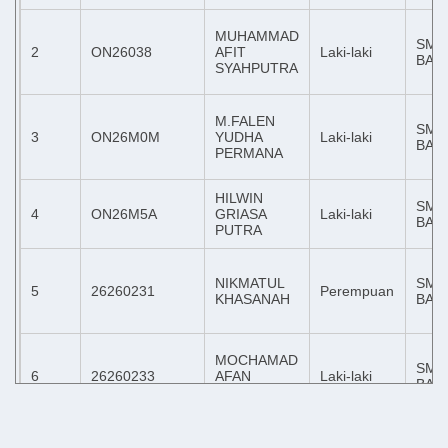
MUHAMMAD
SMP
2
ON26038
AFIT
Laki-laki
BAB
SYAHPUTRA
M.FALEN
SMP
3
ON26M0M
YUDHA
Laki-laki
BAB
PERMANA
HILWIN
SMP
4
ON26M5A
GRIASA
Laki-laki
BAB
PUTRA
NIKMATUL
SMP
5
26260231
Perempuan
KHASANAH
BAB
MOCHAMAD
SMP
6
26260233
AFAN
Laki-laki
BAB
MAULANA
MAULANA
SMP