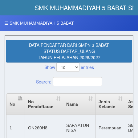
SMK MUHAMMADIYAH 5 BABAT SM
SMK MUHAMMADIYAH 5 BABAT
DATA PENDAFTAR DARI SMPN 3 BABAT
STATUS DAFTAR_ULANG
TAHUN PELAJARAN 2026/2027
Show
entries
Search:
No
Jenis
Asal
No
Nama
Pendaftaran
Kelamin
Seko
SAFA ATUN
SMP
1
ON260H8
Perempuan
NISA
BAB