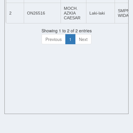
MOCH.
SMPN 
2
ON26516
AZKIA
Laki-laki
WIDAN
CAESAR
Showing 1 to 2 of 2 entries
Previous
1
Next