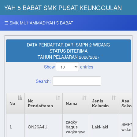
YAH 5 BABAT SMK PUSAT KEUNGGULAN
SMK MUHAMMADIYAH 5 BABAT
DATA PENDAFTAR DARI SMPN 2 WIDANG
STATUS DITERIMA
TAHUN PELAJARAN 2026/2027
Show
entries
Search:
No
Jenis
Asal
No
Nama
Pendaftaran
Kelamin
Sekola
zaqky
SMPN 
1
ON26A4U
bagus
Laki-laki
widang
zaqkaryya