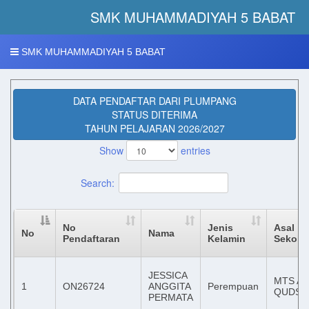
SMK MUHAMMADIYAH 5 BABAT 
SMK MUHAMMADIYAH 5 BABAT
DATA PENDAFTAR DARI PLUMPANG
STATUS DITERIMA
TAHUN PELAJARAN 2026/2027
Show
entries
Search:
No
Jenis
Asal
No
Nama
Pendaftaran
Kelamin
Sekola
JESSICA
MTS AL
1
ON26724
ANGGITA
Perempuan
QUDSI
PERMATA