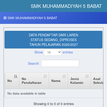
SMK MUHAMMADIYAH 5 BABAT 
SMK MUHAMMADIYAH 5 BABAT
DATA PENDAFTAR DARI LAREN
STATUS SEDANG_DIPROSES
TAHUN PELAJARAN 2026/2027
Show
entries
Search:
No
Jenis
Asal
No
Nama
Pendaftaran
Kelamin
Sekolah
No data available in table
Showing 0 to 0 of 0 entries