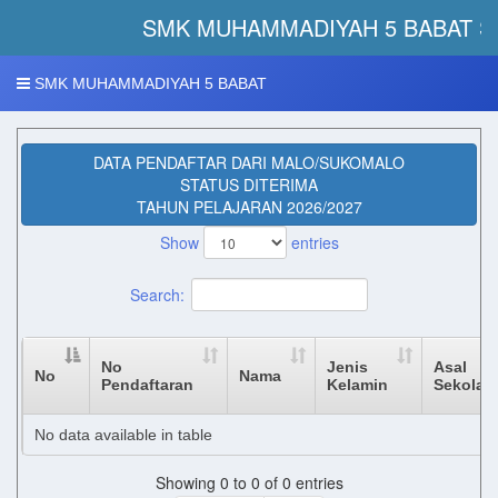
SMK MUHAMMADIYAH 5 BABAT S
SMK MUHAMMADIYAH 5 BABAT
DATA PENDAFTAR DARI MALO/SUKOMALO
STATUS DITERIMA
TAHUN PELAJARAN 2026/2027
Show
entries
Search:
No
Jenis
Asal
No
Nama
Pendaftaran
Kelamin
Sekolah
No data available in table
Showing 0 to 0 of 0 entries